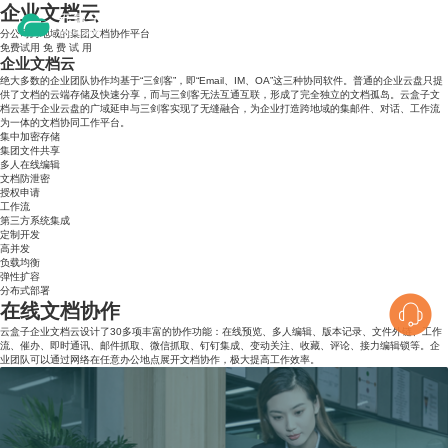
企业文档云
分公司跨地域的集团文档协作平台
免费试用
免
费
试
用
企业文档云
绝大多数的企业团队协作均基于“三剑客”，即“Email、IM、OA”这三种协同软件。普通的企业云盘只提
供了文档的云端存储及快速分享，而与三剑客无法互通互联，形成了完全独立的文档孤岛。云盒子文
档云基于企业云盘的广域延申与三剑客实现了无缝融合，为企业打造跨地域的集邮件、对话、工作流
为一体的文档协同工作平台。
集中加密存储
集团文件共享
多人在线编辑
文档防泄密
授权申请
工作流
第三方系统集成
定制开发
高并发
负载均衡
弹性扩容
分布式部署
在线文档协作
云盒子企业文档云设计了30多项丰富的协作功能：在线预览、多人编辑、版本记录、文件外链、工作
流、催办、即时通讯、邮件抓取、微信抓取、钉钉集成、变动关注、收藏、评论、接力编辑锁等。企
业团队可以通过网络在任意办公地点展开文档协作，极大提高工作效率。