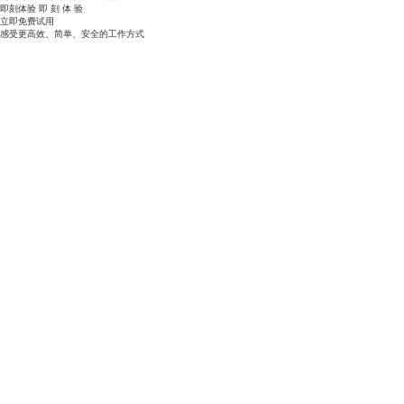
即刻体验
即
刻
体
验
立即免费试用
感受更高效、简单、安全的工作方式